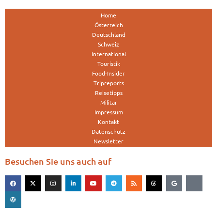
Home
Österreich
Deutschland
Schweiz
International
Touristik
Food-Insider
Tripreports
Reisetipps
Militär
Impressum
Kontakt
Datenschutz
Newsletter
Besuchen Sie uns auch auf