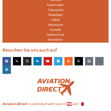
Food-Insider
Tripreports
Reisetipps
Militär
Impressum
Kontakt
Datenschutz
Newsletter
Besuchen Sie uns auch auf
is published with love in
and
Aviation.Direct