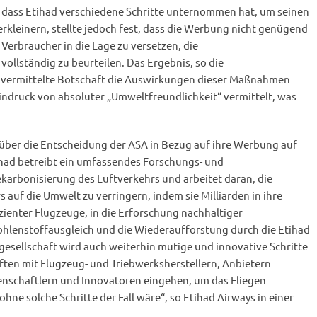
 dass Etihad verschiedene Schritte unternommen hat, um seinen
kleinern, stellte jedoch fest, dass die Werbung nicht genügend
 Verbraucher in die Lage zu versetzen, die
llständig zu beurteilen. Das Ergebnis, so die
ie vermittelte Botschaft die Auswirkungen dieser Maßnahmen
indruck von absoluter „Umweltfreundlichkeit“ vermittelt, was
 über die Entscheidung der ASA in Bezug auf ihre Werbung auf
had betreibt ein umfassendes Forschungs- und
rbonisierung des Luftverkehrs und arbeitet daran, die
auf die Umwelt zu verringern, indem sie Milliarden in ihre
izienter Flugzeuge, in die Erforschung nachhaltiger
Kohlenstoffausgleich und die Wiederaufforstung durch die Etihad
gesellschaft wird auch weiterhin mutige und innovative Schritte
en mit Flugzeug- und Triebwerksherstellern, Anbietern
senschaftlern und Innovatoren eingehen, um das Fliegen
ohne solche Schritte der Fall wäre“, so Etihad Airways in einer