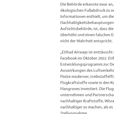
Die Behörde erkannte zwar an,
ökologischen Fußabdruck zu ver
Informationen enthielt, um die
Nachhaltigkeitsbehauptungen vo
Aufsichtsbehörde, ist, dass d
überhöht und einen falschen E
nicht der Wahrheit entspricht.
„Etihad Airways ist enttäuscht
Facebook im Oktober 2022. Eti
Entwicklungsprogramm zur Deka
Auswirkungen des Luftverkehrs 
Flotte moderner, treibstoffeff
Flugkraftstoffe sowie in den 
Mangroves investiert. Die Flug
unternehmen und Partnerschaft
nachhaltiger Kraftstoffe, Wis
nachhaltiger zu machen, als es 
Stellungnahme.