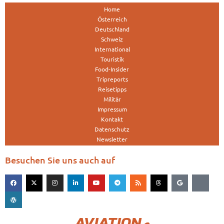
Home
Österreich
Deutschland
Schweiz
International
Touristik
Food-Insider
Tripreports
Reisetipps
Militär
Impressum
Kontakt
Datenschutz
Newsletter
Besuchen Sie uns auch auf