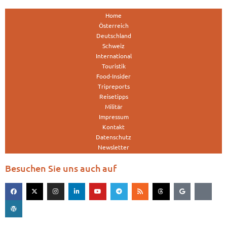
Home
Österreich
Deutschland
Schweiz
International
Touristik
Food-Insider
Tripreports
Reisetipps
Militär
Impressum
Kontakt
Datenschutz
Newsletter
Besuchen Sie uns auch auf