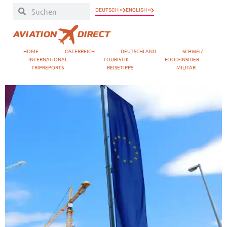
DEUTSCH »
ENGLISH »
HOME
ÖSTERREICH
DEUTSCHLAND
SCHWEIZ
INTERNATIONAL
TOURISTIK
FOOD-INSIDER
TRIPREPORTS
REISETIPPS
MILITÄR