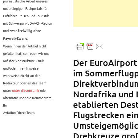
journalistische Arbeit unseres
unabhängigen Fachportals für
Luftfahrt, Reisen und Touristik
mit Schwerpunkt D-A-CH-Region
und zwar
freiwillig ohne
Paywall-Zwang.
Wenn Ihnen der Artikel nicht
gefallen hat, so freuen wir uns
Der EuroAirport
auf Ihre konstruktive Kritik
und/oder Ihre Hinweise
im Sommerflugp
wahlweise direkt an den
Direktverbindun
Redakteur oder an das Team
unter
unter diesem Link
oder
Nordafrika und
alternativ über die Kommentare.
etablierten Des
Ihr
Flugstrecken ei
Aviation.Direct-Team
Umsteigemöglich
Drehkreuze groß