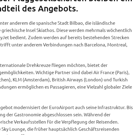
ndteil des Angebots.
ter anderem die spanische Stadt Bilbao, die isländische
e griechische Insel Skiathos. Diese werden mehrmals wöchentlich
syJet bedient. Zudem werden auf bereits bestehenden Strecken
etrifft unter anderem Verbindungen nach Barcelona, Montreal,
nternationale Drehkreuze fliegen möchten, bietet der
emöglichkeiten. Wichtige Partner sind dabei Air France (Paris),
hen), KLM (Amsterdam), British Airways (London) und Turkish
indungen ermöglichen es Passagieren, eine Vielzahl globaler Ziele
ebot modernisiert der EuroAirport auch seine Infrastruktur. Bis
tung der Gastronomie abgeschlossen sein. Während der
ische Verkaufsstellen für die Verpflegung der Reisenden.
e Sky Lounge, die früher hauptsächlich Geschäftsreisenden