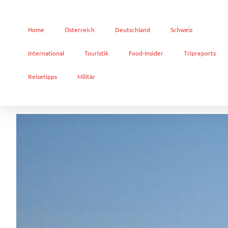
Home
Österreich
Deutschland
Schweiz
International
Touristik
Food-Insider
Tripreports
Reisetipps
Militär