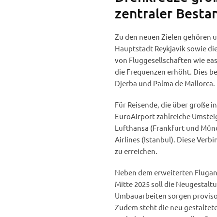
zentraler Besta
Zu den neuen Zielen gehören un
Hauptstadt Reykjavik sowie di
von Fluggesellschaften wie ea
die Frequenzen erhöht. Dies b
Djerba und Palma de Mallorca.
Für Reisende, die über große i
EuroAirport zahlreiche Umsteig
Lufthansa (Frankfurt und Münc
Airlines (Istanbul). Diese Verb
zu erreichen.
Neben dem erweiterten Flugang
Mitte 2025 soll die Neugestal
Umbauarbeiten sorgen provisor
Zudem steht die neu gestaltet