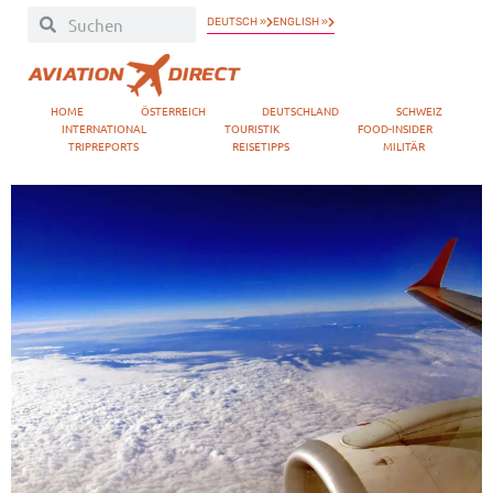
DEUTSCH »
ENGLISH »
HOME
ÖSTERREICH
DEUTSCHLAND
SCHWEIZ
INTERNATIONAL
TOURISTIK
FOOD-INSIDER
TRIPREPORTS
REISETIPPS
MILITÄR