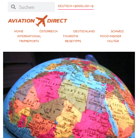
DEUTSCH »
ENGLISH »
HOME
ÖSTERREICH
DEUTSCHLAND
SCHWEIZ
INTERNATIONAL
TOURISTIK
FOOD-INSIDER
TRIPREPORTS
REISETIPPS
MILITÄR