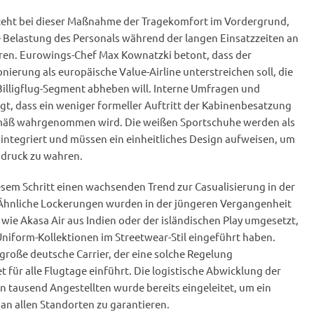
ht bei dieser Maßnahme der Tragekomfort im Vordergrund,
 Belastung des Personals während der langen Einsatzzeiten an
ren. Eurowings-Chef Max Kownatzki betont, dass der
ionierung als europäische Value-Airline unterstreichen soll, die
Billigflug-Segment abheben will. Interne Umfragen und
t, dass ein weniger formeller Auftritt der Kabinenbesatzung
emäß wahrgenommen wird. Die weißen Sportschuhe werden als
 integriert und müssen ein einheitliches Design aufweisen, um
ndruck zu wahren.
sem Schritt einen wachsenden Trend zur Casualisierung in der
t. Ähnliche Lockerungen wurden in der jüngeren Vergangenheit
 wie Akasa Air aus Indien oder der isländischen Play umgesetzt,
Uniform-Kollektionen im Streetwear-Stil eingeführt haben.
 große deutsche Carrier, der eine solche Regelung
 für alle Flugtage einführt. Die logistische Abwicklung der
 tausend Angestellten wurde bereits eingeleitet, um ein
 an allen Standorten zu garantieren.