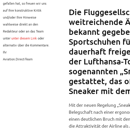
gefallen hat, so freuen wir uns
Die Fluggesells
auf Ihre konstruktive Kritik
und/oder Ihre Hinweise
weitreichende Ä
wahlweise direkt an den
bekannt gegebe
Redakteur oder an das Team
unter
unter diesem Link
oder
Sportschuhen fü
alternativ über die Kommentare.
dauerhaft freig
Ihr
der Lufthansa-To
Aviation.Direct-Team
sogenannten „Sn
gestattet, das 
Sneaker mit dem
Mit der neuen Regelung „Sneak
Belegschaft nach einer ergono
einen deutlichen Bruch mit den
die Attraktivität der Airline al