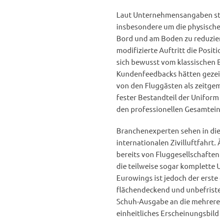
Laut Unternehmensangaben ste
insbesondere um die physische
Bord und am Boden zu reduzie
modifizierte Auftritt die Posit
sich bewusst vom klassischen 
Kundenfeedbacks hätten gezeig
von den Fluggästen als zeitg
fester Bestandteil der Uniform
den professionellen Gesamtei
Branchenexperten sehen in die
internationalen Zivilluftfahr
bereits von Fluggesellschaften
die teilweise sogar komplette 
Eurowings ist jedoch der erste
flächendeckend und unbefristet
Schuh-Ausgabe an die mehreren
einheitliches Erscheinungsbild