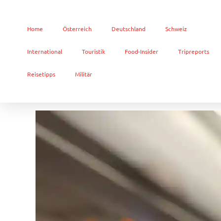
Home
Österreich
Deutschland
Schweiz
International
Touristik
Food-Insider
Tripreports
Reisetipps
Militär