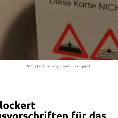
Safety Card Eurowings (Foto: Robert Spohr).
lockert
svorschriften für das