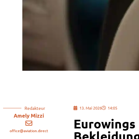
Redakteur
13. Mai 2026
14:05
Amely Mizzi
Eurowings 
office@aviation.direct
Bekleidung