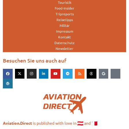
Touristik
Food-Insider
Tripreports
Reisetipps
Militär
Impressum
Kontakt
Datenschutz
Newsletter
Besuchen Sie uns auch auf
is published with love in
and
Aviation.Direct