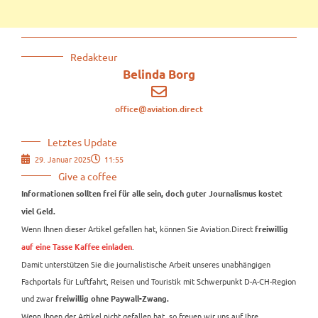
Redakteur
Belinda Borg
office@aviation.direct
Letztes Update
29. Januar 2025
11:55
Give a coffee
Informationen sollten frei für alle sein, doch guter Journalismus kostet
viel Geld.
Wenn Ihnen dieser Artikel gefallen hat, können Sie Aviation.Direct
freiwillig
.
auf eine Tasse Kaffee einladen
Damit unterstützen Sie die journalistische Arbeit unseres unabhängigen
Fachportals für Luftfahrt, Reisen und Touristik mit Schwerpunkt D-A-CH-Region
und zwar
freiwillig ohne Paywall-Zwang.
Wenn Ihnen der Artikel nicht gefallen hat, so freuen wir uns auf Ihre