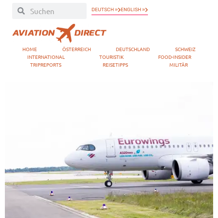
DEUTSCH »
ENGLISH »
HOME
ÖSTERREICH
DEUTSCHLAND
SCHWEIZ
INTERNATIONAL
TOURISTIK
FOOD-INSIDER
TRIPREPORTS
REISETIPPS
MILITÄR