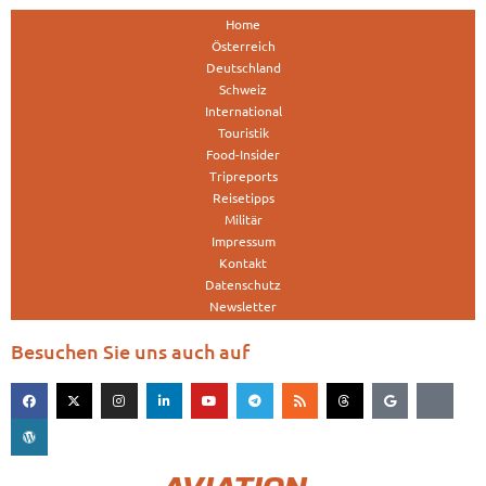
Home
Österreich
Deutschland
Schweiz
International
Touristik
Food-Insider
Tripreports
Reisetipps
Militär
Impressum
Kontakt
Datenschutz
Newsletter
Besuchen Sie uns auch auf