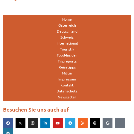
Home
Österreich
Deutschland
Schweiz
International
Touristik
Food-Insider
Tripreports
Reisetipps
Militär
Impressum
Kontakt
Datenschutz
Newsletter
Besuchen Sie uns auch auf