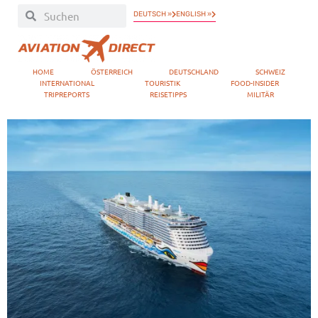
DEUTSCH »
ENGLISH »
HOME
ÖSTERREICH
DEUTSCHLAND
SCHWEIZ
INTERNATIONAL
TOURISTIK
FOOD-INSIDER
TRIPREPORTS
REISETIPPS
MILITÄR