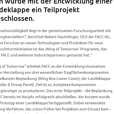
n wurde mit der Entwicklung einer
deklappe ein Teilprojekt
eschlossen.
novationstätigkeit liegt in der gemeinsamen Forschungsarbeit mit
ugherstellern“, berichtet Robert Machtlinger, CEO der FACC AG.
re forschen an neuen Technologien und Produkten für neue
uchtturminitiative ist das ‚Wing of Tomorrow‘-Programm, das
 FACC und weiteren Industriepartnern gestartet hat.“
 of Tomorrow“ arbeitet FACC an der Entwicklung innovativer
der Herstellung von drei wesentlichen Tragflächenkomponenten
elkasten-Beplankung (Wing Box Lower Cover), der Landeklappe
oiler & Droop Panel). Ziel ist es, komplexe Komponenten
ngünstiger zu produzieren. Das erste Teilprojekt – die Beplankung
C bereits im Vorjahr erfolgreich abschließen. Vor kurzem wurde
 Prototyp einer Landeklappe fertiggestellt. Dabei verwendete
ng-Verfahren, das schon früher bei Projekten zum Einsatz kam –