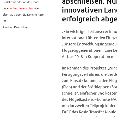
abschließen. Nu
Redakteur oder an das Team
innovativen Lan
unter
unter diesem Link
oder
alternativ über die Kommentare.
erfolgreich abg
Ihr
Aviation.Direct-Team
„Ein wichtiger Teil unserer In
international führenden Flugze
„Unsere Entwicklungsingenieu
Flugzeuggenerationen. Eine Le
Airbus 2018 in Kooperation mit
Im Rahmen des Projektes „Wing
Fertigungsverfahren, die bei 
zum Einsatz kommen: den Flüg
(Flap) und der Störklappen (Sp
schneller, einfacher und koste
des Flügelkastens – konnte FAC
nun im zweiten Teilprojekt der
FACC das Resin Transfer Mouldi