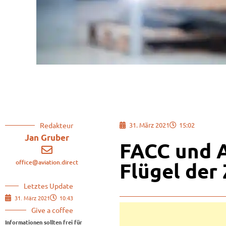
Redakteur
31. März 2021
15:02
Jan Gruber
FACC und A
office@aviation.direct
Flügel der
Letztes Update
31. März 2021
10:43
Give a coffee
Informationen sollten frei für