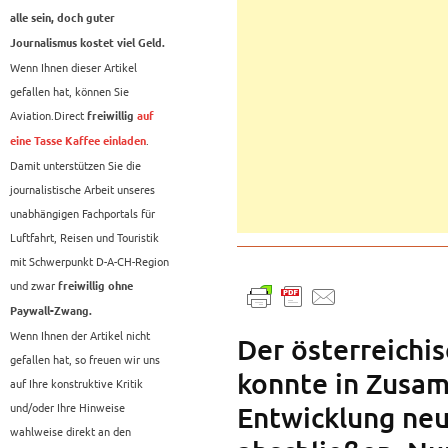
alle sein, doch guter
Journalismus kostet viel Geld.
Wenn Ihnen dieser Artikel
gefallen hat, können Sie
Aviation.Direct
freiwillig
auf
.
eine Tasse Kaffee einladen
Damit unterstützen Sie die
journalistische Arbeit unseres
unabhängigen Fachportals für
Luftfahrt, Reisen und Touristik
mit Schwerpunkt D-A-CH-Region
und zwar
freiwillig ohne
Paywall-Zwang.
Wenn Ihnen der Artikel nicht
Der österreichis
gefallen hat, so freuen wir uns
konnte in Zusam
auf Ihre konstruktive Kritik
und/oder Ihre Hinweise
Entwicklung neu
wahlweise direkt an den