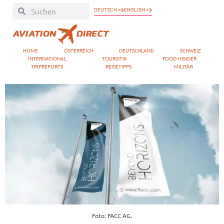
DEUTSCH »
ENGLISH »
HOME
ÖSTERREICH
DEUTSCHLAND
SCHWEIZ
INTERNATIONAL
TOURISTIK
FOOD-INSIDER
TRIPREPORTS
REISETIPPS
MILITÄR
Foto: FACC AG.