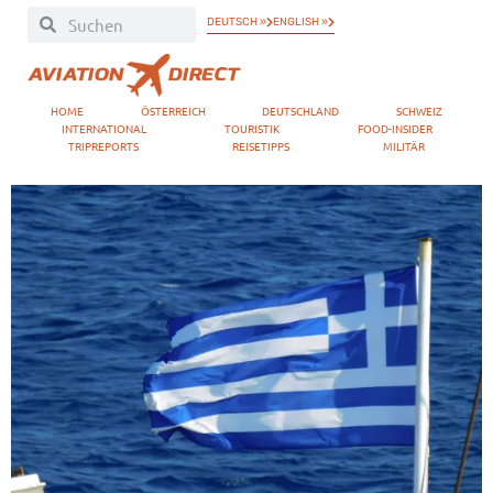
DEUTSCH »
ENGLISH »
HOME
ÖSTERREICH
DEUTSCHLAND
SCHWEIZ
INTERNATIONAL
TOURISTIK
FOOD-INSIDER
TRIPREPORTS
REISETIPPS
MILITÄR