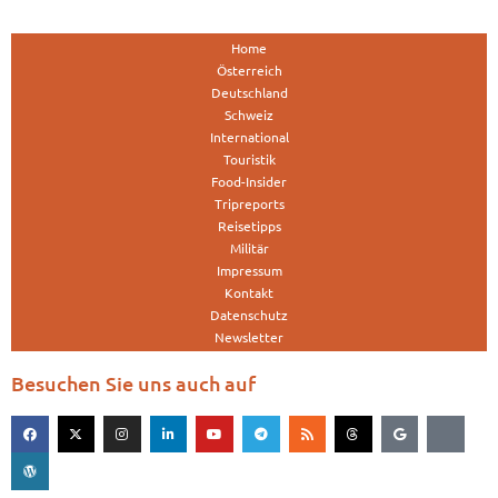
Home
Österreich
Deutschland
Schweiz
International
Touristik
Food-Insider
Tripreports
Reisetipps
Militär
Impressum
Kontakt
Datenschutz
Newsletter
Besuchen Sie uns auch auf