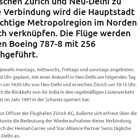
schen Zürich und Neu-Delhi zu
e Verbindung wird die Hauptstadt
ichtige Metropolregion im Norden
ich verknüpfen. Die Flüge werden
n Boeing 787-8 mit 256
chgeführt.
n jeweils montags, mittwochs, freitags und sonntags angeboten.
:50 Uhr geplant, mit einer Ankunft in Neu-Delhi am folgenden Tag
n um 14:05 Uhr von Neu-Delhi und erreichen Zürich um 19:15 Uhr.
t die Rückkehr von Air India in den regelmäßigen Linienverkehr
t im Jahr 1997 in der Schweiz operiert hat.
on Officer der Flughafen Zürich AG, äußerte sich erfreut über die
etonte die Bedeutung der Wiederaufnahme dieser Verbindung.
auch der Heimat-Carrier und Star Alliance Partner Swiss tägliche
-Delhi an.