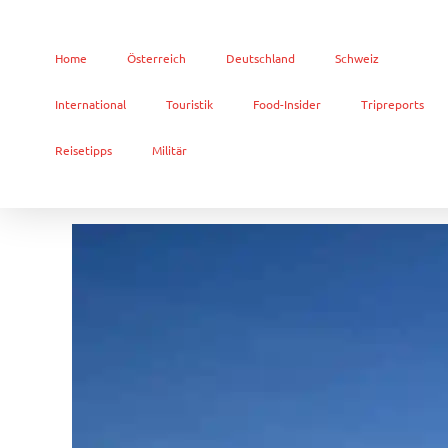
Home
Österreich
Deutschland
Schweiz
International
Touristik
Food-Insider
Tripreports
Reisetipps
Militär