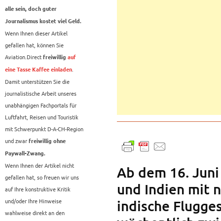
alle sein, doch guter
Journalismus kostet viel Geld.
Wenn Ihnen dieser Artikel
gefallen hat, können Sie
Aviation.Direct
freiwillig
auf
.
eine Tasse Kaffee einladen
Damit unterstützen Sie die
journalistische Arbeit unseres
unabhängigen Fachportals für
Luftfahrt, Reisen und Touristik
mit Schwerpunkt D-A-CH-Region
und zwar
freiwillig ohne
Paywall-Zwang.
Wenn Ihnen der Artikel nicht
Ab dem 16. Juni 
gefallen hat, so freuen wir uns
und Indien mit 
auf Ihre konstruktive Kritik
und/oder Ihre Hinweise
indische Flugges
wahlweise direkt an den