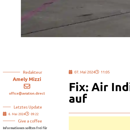
Redakteur
07. Mai 2024
11:05
Amely Mizzi
Fix: Air In
office@aviation.direct
auf
Letztes Update
6. Mai 2024
09:22
Give a coffee
Informationen sollten frei für