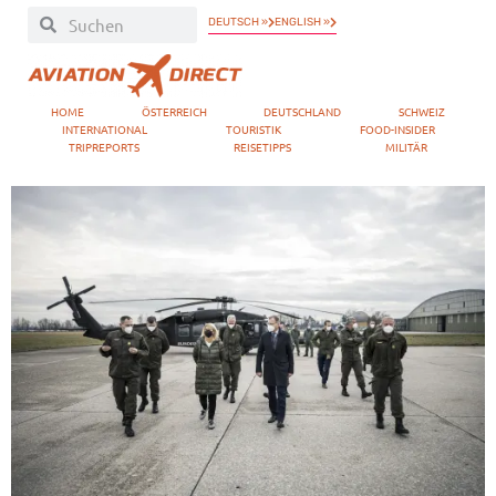
DEUTSCH »
ENGLISH »
HOME
ÖSTERREICH
DEUTSCHLAND
SCHWEIZ
INTERNATIONAL
TOURISTIK
FOOD-INSIDER
TRIPREPORTS
REISETIPPS
MILITÄR