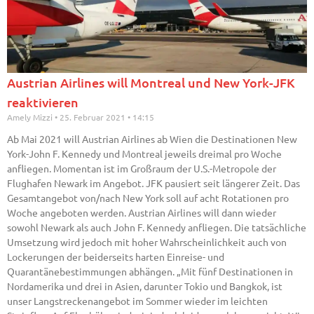
Austrian Airlines will Montreal und New York-JFK
reaktivieren
Amely Mizzi
25. Februar 2021
14:15
Ab Mai 2021 will Austrian Airlines ab Wien die Destinationen New
York-John F. Kennedy und Montreal jeweils dreimal pro Woche
anfliegen. Momentan ist im Großraum der U.S.-Metropole der
Flughafen Newark im Angebot. JFK pausiert seit längerer Zeit. Das
Gesamtangebot von/nach New York soll auf acht Rotationen pro
Woche angeboten werden. Austrian Airlines will dann wieder
sowohl Newark als auch John F. Kennedy anfliegen. Die tatsächliche
Umsetzung wird jedoch mit hoher Wahrscheinlichkeit auch von
Lockerungen der beiderseits harten Einreise- und
Quarantänebestimmungen abhängen. „Mit fünf Destinationen in
Nordamerika und drei in Asien, darunter Tokio und Bangkok, ist
unser Langstreckenangebot im Sommer wieder im leichten