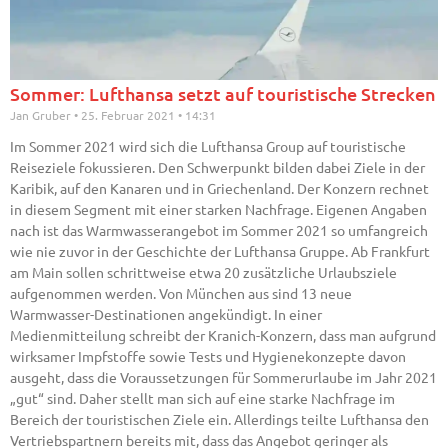
Sommer: Lufthansa setzt auf touristische Strecken
Jan Gruber
25. Februar 2021
14:31
Im Sommer 2021 wird sich die Lufthansa Group auf touristische
Reiseziele fokussieren. Den Schwerpunkt bilden dabei Ziele in der
Karibik, auf den Kanaren und in Griechenland. Der Konzern rechnet
in diesem Segment mit einer starken Nachfrage. Eigenen Angaben
nach ist das Warmwasserangebot im Sommer 2021 so umfangreich
wie nie zuvor in der Geschichte der Lufthansa Gruppe. Ab Frankfurt
am Main sollen schrittweise etwa 20 zusätzliche Urlaubsziele
aufgenommen werden. Von München aus sind 13 neue
Warmwasser-Destinationen angekündigt. In einer
Medienmitteilung schreibt der Kranich-Konzern, dass man aufgrund
wirksamer Impfstoffe sowie Tests und Hygienekonzepte davon
ausgeht, dass die Voraussetzungen für Sommerurlaube im Jahr 2021
„gut“ sind. Daher stellt man sich auf eine starke Nachfrage im
Bereich der touristischen Ziele ein. Allerdings teilte Lufthansa den
Vertriebspartnern bereits mit, dass das Angebot geringer als