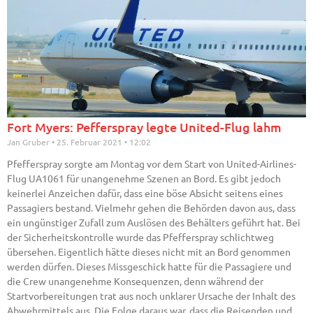
Fort Myers: Pefferspray legte United-Flug lahm
Jan Gruber
25. Februar 2021
12:02
Pfefferspray sorgte am Montag vor dem Start von United-Airlines-
Flug UA1061 für unangenehme Szenen an Bord. Es gibt jedoch
keinerlei Anzeichen dafür, dass eine böse Absicht seitens eines
Passagiers bestand. Vielmehr gehen die Behörden davon aus, dass
ein ungünstiger Zufall zum Auslösen des Behälters geführt hat. Bei
der Sicherheitskontrolle wurde das Pfefferspray schlichtweg
übersehen. Eigentlich hätte dieses nicht mit an Bord genommen
werden dürfen. Dieses Missgeschick hatte für die Passagiere und
die Crew unangenehme Konsequenzen, denn während der
Startvorbereitungen trat aus noch unklarer Ursache der Inhalt des
Abwehrmittels aus. Die Folge daraus war, dass die Reisenden und