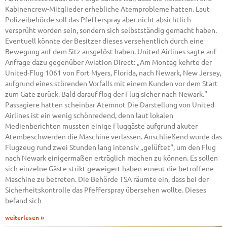
Kabinencrew-Mitglieder erhebliche Atemprobleme hatten. Laut
Polizeibehörde soll das Pfefferspray aber nicht absichtlich
versprüht worden sein, sondern sich selbstständig gemacht haben.
Eventuell könnte der Besitzer dieses versehentlich durch eine
Bewegung auf dem Sitz ausgelöst haben. United Airlines sagte auf
Anfrage dazu gegenüber Aviation Direct: „Am Montag kehrte der
United-Flug 1061 von Fort Myers, Florida, nach Newark, New Jersey,
aufgrund eines störenden Vorfalls mit einem Kunden vor dem Start
zum Gate zurück. Bald darauf flog der Flug sicher nach Newark.“
Passagiere hatten scheinbar Atemnot Die Darstellung von United
Airlines ist ein wenig schönredend, denn laut lokalen
Medienberichten mussten einige Fluggäste aufgrund akuter
Atembeschwerden die Maschine verlassen. Anschließend wurde das
Flugzeug rund zwei Stunden lang intensiv „gelüftet“, um den Flug
nach Newark einigermaßen erträglich machen zu können. Es sollen
sich einzelne Gäste strikt geweigert haben erneut die betroffene
Maschine zu betreten. Die Behörde TSA räumte ein, dass bei der
Sicherheitskontrolle das Pfefferspray übersehen wollte. Dieses
befand sich
weiterlesen »