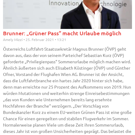
Brunner: „Grüner Pass“ macht Urlaube möglich
Amely Mizzi
25. Februar 2021
13:21
Österreichs Luftfahrt-Staatssekretär Magnus Brunner (ÖVP) geht
davon aus, dass der von seinem Parteichef Sebastian Kurz (ÖVP)
geforderte „Privilegienpass“ Sommerurlaube möglich machen wird.
Ähnlich äußerten sich auch Elisabeth Köstinger (ÖVP) und Günther
Ofner, Vorstand der Flughafen Wien AG. Brunner ist der Ansicht,
dass die Luftfahrtbranche ein hartes Jahr 2020 hinter sich habe,
denn man erreichte nur 25 Prozent des Aufkommens von 2019. Nun
würden Mutationen und weiterhin strenge Einreisebestimmungen
„das von Kunden wie Unternehmen bereits lang ersehnte
Hochfahren der Branche“ verzögern. „Der Vorschlag von
Bundeskanzler Kurz zu einem EU-weiten Grünen Pass ist eine große
Chance für einen geregelten und stabilen Flugverkehr im Sommer.
Normalerweise planen Viele um diese Zeit ihren Sommerurlaub,
dieses Jahr ist von großen Unsicherheiten geprägt. Das belastet die