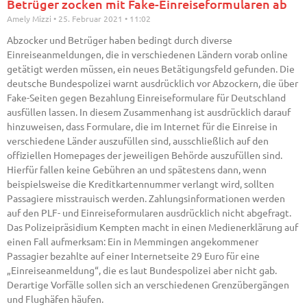
Betrüger zocken mit Fake-Einreiseformularen ab
Amely Mizzi
25. Februar 2021
11:02
Abzocker und Betrüger haben bedingt durch diverse
Einreiseanmeldungen, die in verschiedenen Ländern vorab online
getätigt werden müssen, ein neues Betätigungsfeld gefunden. Die
deutsche Bundespolizei warnt ausdrücklich vor Abzockern, die über
Fake-Seiten gegen Bezahlung Einreiseformulare für Deutschland
ausfüllen lassen. In diesem Zusammenhang ist ausdrücklich darauf
hinzuweisen, dass Formulare, die im Internet für die Einreise in
verschiedene Länder auszufüllen sind, ausschließlich auf den
offiziellen Homepages der jeweiligen Behörde auszufüllen sind.
Hierfür fallen keine Gebühren an und spätestens dann, wenn
beispielsweise die Kreditkartennummer verlangt wird, sollten
Passagiere misstrauisch werden. Zahlungsinformationen werden
auf den PLF- und Einreiseformularen ausdrücklich nicht abgefragt.
Das Polizeipräsidium Kempten macht in einen Medienerklärung auf
einen Fall aufmerksam: Ein in Memmingen angekommener
Passagier bezahlte auf einer Internetseite 29 Euro für eine
„Einreiseanmeldung“, die es laut Bundespolizei aber nicht gab.
Derartige Vorfälle sollen sich an verschiedenen Grenzübergängen
und Flughäfen häufen.