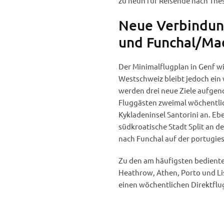
zu neun für Reisende nach Thes
Neue Verbindung
und Funchal/Ma
Der Minimalflugplan in Genf wi
Westschweiz bleibt jedoch ein
werden drei neue Ziele aufgeno
Fluggästen zweimal wöchentlic
Kykladeninsel Santorini an. Ebe
südkroatische Stadt Split an d
nach Funchal auf der portugies
Zu den am häufigsten bedient
Heathrow, Athen, Porto und Li
einen wöchentlichen Direktflu