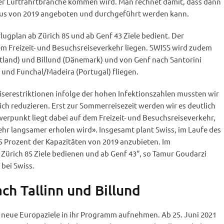
er Luftfahrtbranche kommen wird. Man rechnet damit, dass dann
aus von 2019 angeboten und durchgeführt werden kann.
gplan ab Zürich 85 und ab Genf 43 Ziele bedient. Der
m Freizeit- und Besuchsreiseverkehr liegen. SWISS wird zudem
stland) und Billund (Dänemark) und von Genf nach Santorini
) und Funchal/Madeira (Portugal) fliegen.
iserestriktionen infolge der hohen Infektionszahlen mussten wir
ch reduzieren. Erst zur Sommerreisezeit werden wir es deutlich
erpunkt liegt dabei auf dem Freizeit- und Besuchsreiseverkehr,
ehr langsamer erholen wird». Insgesamt plant Swiss, im Laufe des
5 Prozent der Kapazitäten von 2019 anzubieten. Im
Zürich 85 Ziele bedienen und ab Genf 43“, so Tamur Goudarzi
 bei Swiss.
ch Tallinn und Billund
i neue Europaziele in ihr Programm aufnehmen. Ab 25. Juni 2021