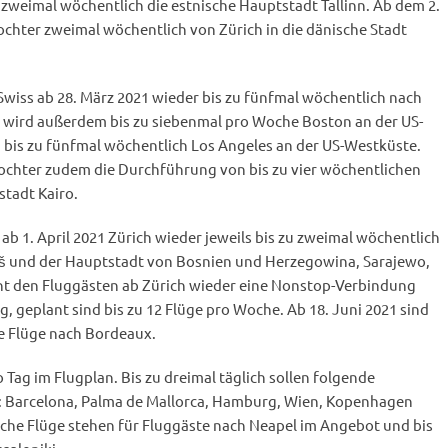
z zweimal wöchentlich die estnische Hauptstadt Tallinn. Ab dem 2.
Tochter zweimal wöchentlich von Zürich in die dänische Stadt
Swiss ab 28. März 2021 wieder bis zu fünfmal wöchentlich nach
ai wird außerdem bis zu siebenmal pro Woche Boston an der US-
 bis zu fünfmal wöchentlich Los Angeles an der US-Westküste.
-Tochter zudem die Durchführung von bis zu vier wöchentlichen
stadt Kairo.
ab 1. April 2021 Zürich wieder jeweils bis zu zweimal wöchentlich
iš und der Hauptstadt von Bosnien und Herzegowina, Sarajewo,
eht den Fluggästen ab Zürich wieder eine Nonstop-Verbindung
, geplant sind bis zu 12 Flüge pro Woche. Ab 18. Juni 2021 sind
e Flüge nach Bordeaux.
o Tag im Flugplan. Bis zu dreimal täglich sollen folgende
: Barcelona, Palma de Mallorca, Hamburg, Wien, Kopenhagen
iche Flüge stehen für Fluggäste nach Neapel im Angebot und bis