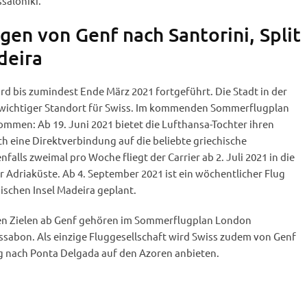
saloniki.
en von Genf nach Santorini, Split
deira
rd bis zumindest Ende März 2021 fortgeführt. Die Stadt in der
 wichtiger Standort für Swiss. Im kommenden Sommerflugplan
mmen: Ab 19. Juni 2021 bietet die Lufthansa-Tochter ihren
h eine Direktverbindung auf die beliebte griechische
nfalls zweimal pro Woche fliegt der Carrier ab 2. Juli 2021 in die
er Adriaküste. Ab 4. September 2021 ist ein wöchentlicher Flug
ischen Insel Madeira geplant.
en Zielen ab Genf gehören im Sommerflugplan London
ssabon. Als einzige Fluggesellschaft wird Swiss zudem von Genf
g nach Ponta Delgada auf den Azoren anbieten.