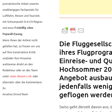
journalistische Arbeit unseres
unabhängigen Fachportals für
Luftfahrt, Reisen und Touristik
mit Schwerpunkt D-A-CH-Region
und zwar
freiwillig ohne
Paywall-Zwang.
Wenn Ihnen der Artikel nicht
Die Fluggesells
gefallen hat, so freuen wir uns
ihres Flugprog
auf Ihre konstruktive Kritik
und/oder Ihre Hinweise
Einreise- und 
wahlweise direkt an den
Hochsommer 202
Redakteur oder an das Team
Angebot ausbaue
unter
unter diesem Link
oder
alternativ über die Kommentare.
jedenfalls wenig
Ihr
geflogen werde
Aviation.Direct-Team
Swiss geht derzeit davon aus, 