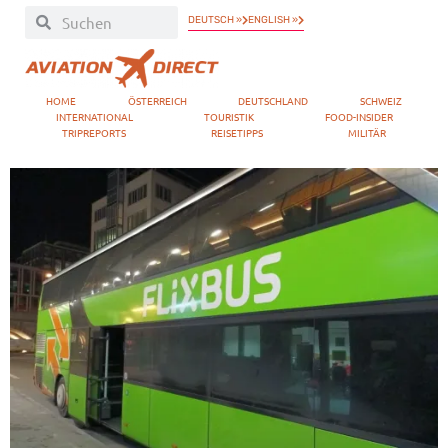
DEUTSCH »
ENGLISH »
HOME
ÖSTERREICH
DEUTSCHLAND
SCHWEIZ
INTERNATIONAL
TOURISTIK
FOOD-INSIDER
TRIPREPORTS
REISETIPPS
MILITÄR