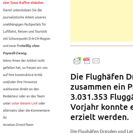
.
eine Tasse Kaffee einladen
Damit unterstützen Sie die
journalistische Arbeit unseres
unabhängigen Fachportals für
Luftfahrt, Reisen und Touristik
mit Schwerpunkt D-A-CH-Region
und zwar
freiwillig ohne
Paywall-Zwang.
Wenn Ihnen der Artikel nicht
gefallen hat, so freuen wir uns
Die Flughäfen D
auf Ihre konstruktive Kritik
und/oder Ihre Hinweise
zusammen ein P
wahlweise direkt an den
3.031.353 Flugg
Redakteur oder an das Team
unter
unter diesem Link
oder
Vorjahr konnte 
alternativ über die Kommentare.
erzielt werden.
Ihr
Aviation.Direct-Team
Die Flughäfen Dresden und Le