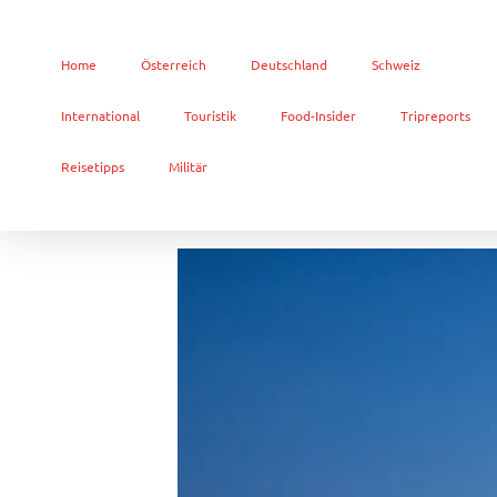
Home
Österreich
Deutschland
Schweiz
International
Touristik
Food-Insider
Tripreports
Reisetipps
Militär