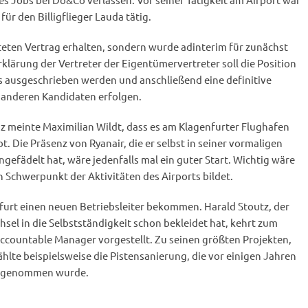
für den Billigflieger Lauda tätig.
teten Vertrag erhalten, sondern wurde adinterim für zunächst
Erklärung der Vertreter der Eigentümervertreter soll die Position
 ausgeschrieben werden und anschließend eine definitive
s anderen Kandidaten erfolgen.
 meinte Maximilian Wildt, dass es am Klagenfurter Flughafen
bt. Die Präsenz von Ryanair, die er selbst in seiner vormaligen
ngefädelt hat, wäre jedenfalls mal ein guter Start. Wichtig wäre
 Schwerpunkt der Aktivitäten des Airports bildet.
furt einen neuen Betriebsleiter bekommen. Harald Stoutz, der
sel in die Selbstständigkeit schon bekleidet hat, kehrt zum
Accountable Manager vorgestellt. Zu seinen größten Projekten,
zählte beispielsweise die Pistensanierung, die vor einigen Jahren
vorgenommen wurde.