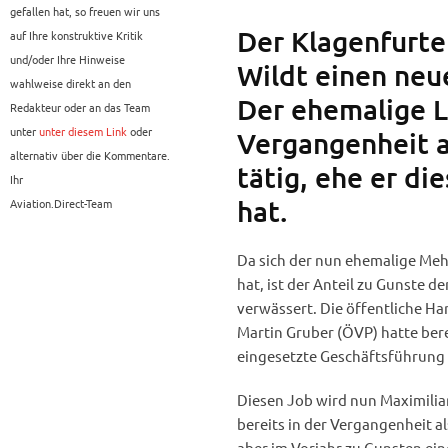
gefallen hat, so freuen wir uns
Der Klagenfurte
auf Ihre konstruktive Kritik
und/oder Ihre Hinweise
Wildt einen ne
wahlweise direkt an den
Der ehemalige L
Redakteur oder an das Team
unter
unter diesem Link
oder
Vergangenheit a
alternativ über die Kommentare.
tätig, ehe er d
Ihr
hat.
Aviation.Direct-Team
Da sich der nun ehemalige Mehr
hat, ist der Anteil zu Gunste d
verwässert. Die öffentliche H
Martin Gruber (ÖVP) hatte bere
eingesetzte Geschäftsführung 
Diesen Job wird nun Maximilia
bereits in der Vergangenheit al
aber im Vorjahr zu Gunsten ein