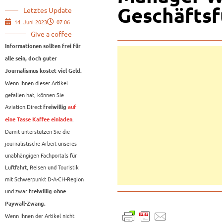
Geschäfts
Letztes Update
14. Juni 2023
07:06
Give a coffee
Informationen sollten frei für
alle sein, doch guter
Journalismus kostet viel Geld.
Wenn Ihnen dieser Artikel
gefallen hat, können Sie
Aviation.Direct
freiwillig
auf
.
eine Tasse Kaffee einladen
Damit unterstützen Sie die
journalistische Arbeit unseres
unabhängigen Fachportals für
Luftfahrt, Reisen und Touristik
mit Schwerpunkt D-A-CH-Region
und zwar
freiwillig ohne
Paywall-Zwang.
Wenn Ihnen der Artikel nicht