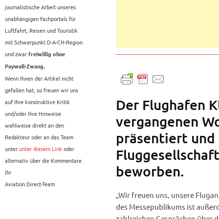
journalistische Arbeit unseres
unabhängigen Fachportals für
Luftfahrt, Reisen und Touristik
mit Schwerpunkt D-A-CH-Region
und zwar
freiwillig ohne
Paywall-Zwang.
Wenn Ihnen der Artikel nicht
gefallen hat, so freuen wir uns
Der Flughafen K
auf Ihre konstruktive Kritik
und/oder Ihre Hinweise
vergangenen Wo
wahlweise direkt an den
präsentiert un
Redakteur oder an das Team
unter
unter diesem Link
oder
Fluggesellschaf
alternativ über die Kommentare.
beworben.
Ihr
Aviation.Direct-Team
„Wir freuen uns, unsere Fluga
des Messepublikums ist außeror
zahlreichen Gesprächen über di