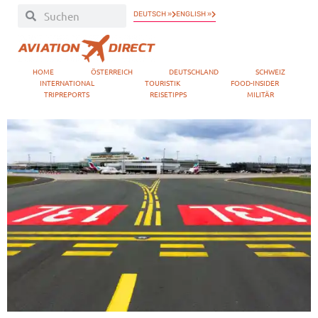
DEUTSCH »
ENGLISH »
HOME
ÖSTERREICH
DEUTSCHLAND
SCHWEIZ
INTERNATIONAL
TOURISTIK
FOOD-INSIDER
TRIPREPORTS
REISETIPPS
MILITÄR