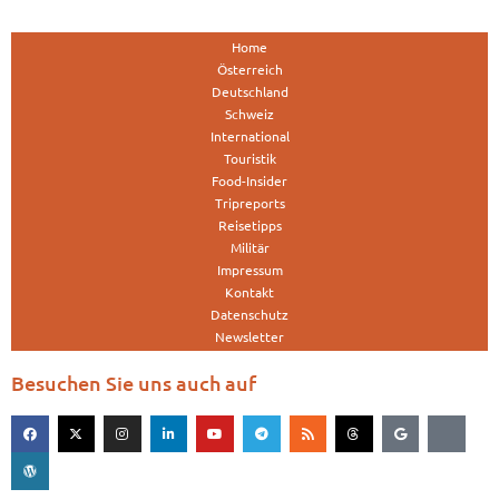
Home
Österreich
Deutschland
Schweiz
International
Touristik
Food-Insider
Tripreports
Reisetipps
Militär
Impressum
Kontakt
Datenschutz
Newsletter
Besuchen Sie uns auch auf