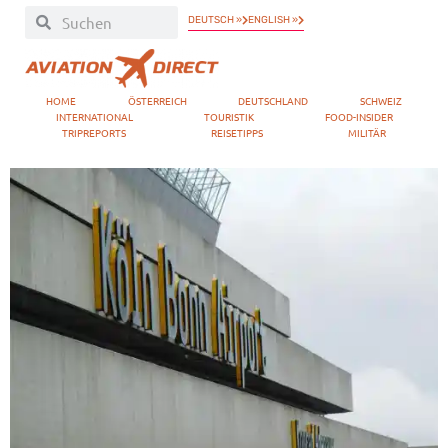
DEUTSCH »
ENGLISH »
HOME
ÖSTERREICH
DEUTSCHLAND
SCHWEIZ
INTERNATIONAL
TOURISTIK
FOOD-INSIDER
TRIPREPORTS
REISETIPPS
MILITÄR