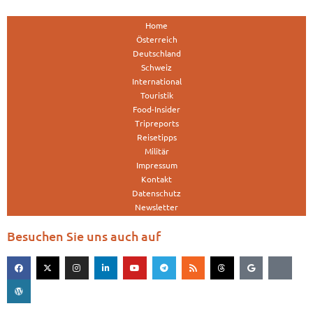
Home
Österreich
Deutschland
Schweiz
International
Touristik
Food-Insider
Tripreports
Reisetipps
Militär
Impressum
Kontakt
Datenschutz
Newsletter
Besuchen Sie uns auch auf