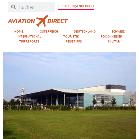
DEUTSCH »
ENGLISH »
HOME
ÖSTERREICH
DEUTSCHLAND
SCHWEIZ
INTERNATIONAL
TOURISTIK
FOOD-INSIDER
TRIPREPORTS
REISETIPPS
MILITÄR