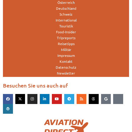
Österreich
Deutschland
Schweiz
International
Touristik
Food-Insider
Tripreports
Reisetipps
Militär
Impressum
Kontakt
Datenschutz
Newsletter
Besuchen Sie uns auch auf