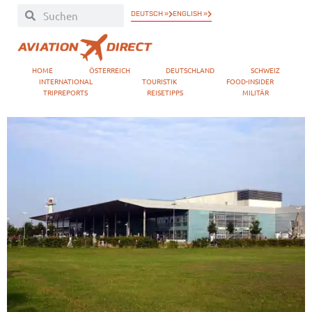
DEUTSCH »
ENGLISH »
HOME
ÖSTERREICH
DEUTSCHLAND
SCHWEIZ
INTERNATIONAL
TOURISTIK
FOOD-INSIDER
TRIPREPORTS
REISETIPPS
MILITÄR