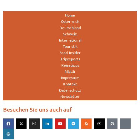
Home
Österreich
Deutschland
Schweiz
International
Touristik
Food-Insider
Tripreports
Reisetipps
Militär
Impressum
Kontakt
Datenschutz
Newsletter
Besuchen Sie uns auch auf