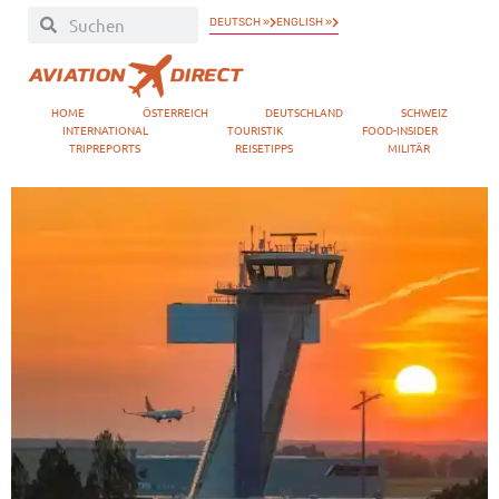
DEUTSCH »
ENGLISH »
HOME
ÖSTERREICH
DEUTSCHLAND
SCHWEIZ
INTERNATIONAL
TOURISTIK
FOOD-INSIDER
TRIPREPORTS
REISETIPPS
MILITÄR