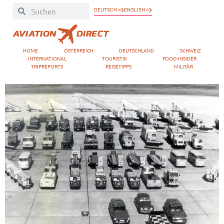
DEUTSCH »
ENGLISH »
HOME
ÖSTERREICH
DEUTSCHLAND
SCHWEIZ
INTERNATIONAL
TOURISTIK
FOOD-INSIDER
TRIPREPORTS
REISETIPPS
MILITÄR