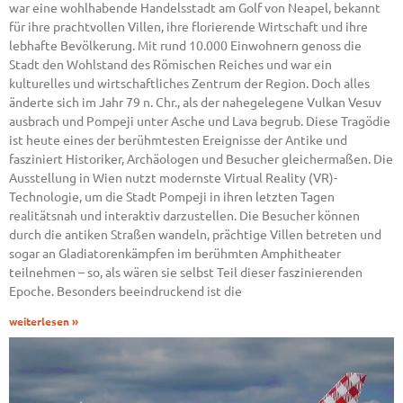
war eine wohlhabende Handelsstadt am Golf von Neapel, bekannt
für ihre prachtvollen Villen, ihre florierende Wirtschaft und ihre
lebhafte Bevölkerung. Mit rund 10.000 Einwohnern genoss die
Stadt den Wohlstand des Römischen Reiches und war ein
kulturelles und wirtschaftliches Zentrum der Region. Doch alles
änderte sich im Jahr 79 n. Chr., als der nahegelegene Vulkan Vesuv
ausbrach und Pompeji unter Asche und Lava begrub. Diese Tragödie
ist heute eines der berühmtesten Ereignisse der Antike und
fasziniert Historiker, Archäologen und Besucher gleichermaßen. Die
Ausstellung in Wien nutzt modernste Virtual Reality (VR)-
Technologie, um die Stadt Pompeji in ihren letzten Tagen
realitätsnah und interaktiv darzustellen. Die Besucher können
durch die antiken Straßen wandeln, prächtige Villen betreten und
sogar an Gladiatorenkämpfen im berühmten Amphitheater
teilnehmen – so, als wären sie selbst Teil dieser faszinierenden
Epoche. Besonders beeindruckend ist die
weiterlesen »