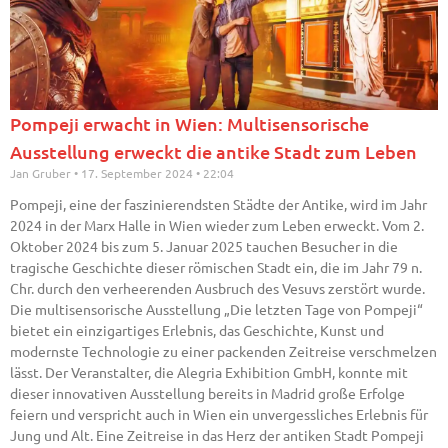
Pompeji erwacht in Wien: Multisensorische
Ausstellung erweckt die antike Stadt zum Leben
Jan Gruber
17. September 2024
22:04
Pompeji, eine der faszinierendsten Städte der Antike, wird im Jahr
2024 in der Marx Halle in Wien wieder zum Leben erweckt. Vom 2.
Oktober 2024 bis zum 5. Januar 2025 tauchen Besucher in die
tragische Geschichte dieser römischen Stadt ein, die im Jahr 79 n.
Chr. durch den verheerenden Ausbruch des Vesuvs zerstört wurde.
Die multisensorische Ausstellung „Die letzten Tage von Pompeji“
bietet ein einzigartiges Erlebnis, das Geschichte, Kunst und
modernste Technologie zu einer packenden Zeitreise verschmelzen
lässt. Der Veranstalter, die Alegria Exhibition GmbH, konnte mit
dieser innovativen Ausstellung bereits in Madrid große Erfolge
feiern und verspricht auch in Wien ein unvergessliches Erlebnis für
Jung und Alt. Eine Zeitreise in das Herz der antiken Stadt Pompeji