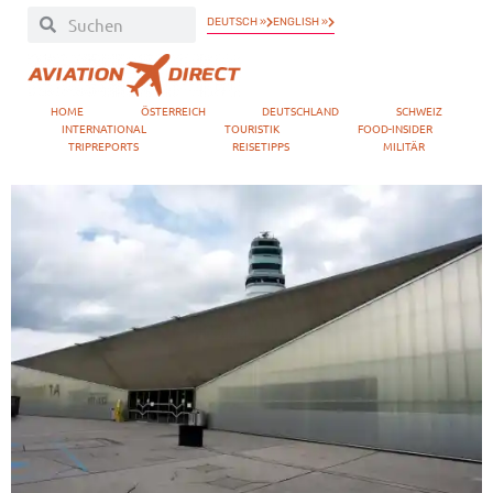
DEUTSCH »
ENGLISH »
HOME
ÖSTERREICH
DEUTSCHLAND
SCHWEIZ
INTERNATIONAL
TOURISTIK
FOOD-INSIDER
TRIPREPORTS
REISETIPPS
MILITÄR