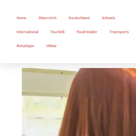
Home
Österreich
Deutschland
Schweiz
International
Touristik
Food-Insider
Tripreports
Reisetipps
Militär