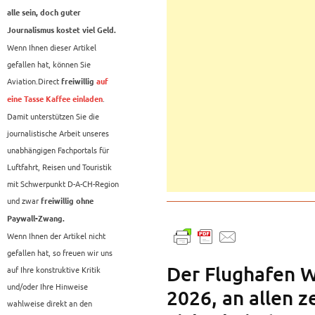
alle sein, doch guter
Journalismus kostet viel Geld.
Wenn Ihnen dieser Artikel
gefallen hat, können Sie
Aviation.Direct
freiwillig
auf
.
eine Tasse Kaffee einladen
Damit unterstützen Sie die
journalistische Arbeit unseres
unabhängigen Fachportals für
Luftfahrt, Reisen und Touristik
mit Schwerpunkt D-A-CH-Region
und zwar
freiwillig ohne
Paywall-Zwang.
Wenn Ihnen der Artikel nicht
gefallen hat, so freuen wir uns
Der Flughafen W
auf Ihre konstruktive Kritik
und/oder Ihre Hinweise
2026, an allen z
wahlweise direkt an den