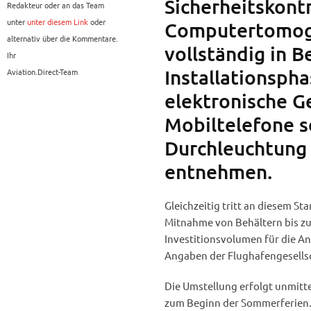
Sicherheitskontr
Redakteur oder an das Team
unter
unter diesem Link
oder
Computertomogr
alternativ über die Kommentare.
vollständig in B
Ihr
Installationsph
Aviation.Direct-Team
elektronische G
Mobiltelefone s
Durchleuchtung
entnehmen.
Gleichzeitig tritt an diesem St
Mitnahme von Behältern bis zu
Investitionsvolumen für die A
Angaben der Flughafengesellsc
Die Umstellung erfolgt unmit
zum Beginn der Sommerferien. 