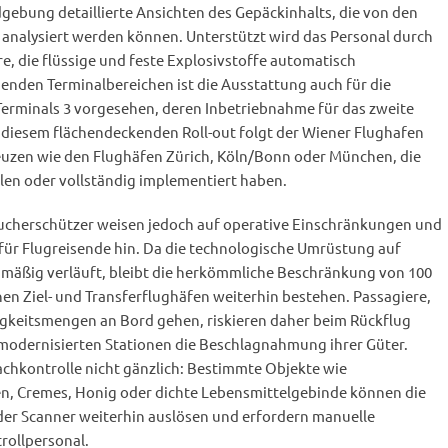
gebung detaillierte Ansichten des Gepäckinhalts, die von den
 analysiert werden können. Unterstützt wird das Personal durch
, die flüssige und feste Explosivstoffe automatisch
henden Terminalbereichen ist die Ausstattung auch für die
erminals 3 vorgesehen, deren Inbetriebnahme für das zweite
t diesem flächendeckenden Roll-out folgt der Wiener Flughafen
uzen wie den Flughäfen Zürich, Köln/Bonn oder München, die
eilen oder vollständig implementiert haben.
cherschützer weisen jedoch auf operative Einschränkungen und
für Flugreisende hin. Da die technologische Umrüstung auf
hmäßig verläuft, bleibt die herkömmliche Beschränkung von 100
chen Ziel- und Transferflughäfen weiterhin bestehen. Passagiere,
sigkeitsmengen an Bord gehen, riskieren daher beim Rückflug
modernisierten Stationen die Beschlagnahmung ihrer Güter.
achkontrolle nicht gänzlich: Bestimmte Objekte wie
 Cremes, Honig oder dichte Lebensmittelgebinde können die
er Scanner weiterhin auslösen und erfordern manuelle
rollpersonal.