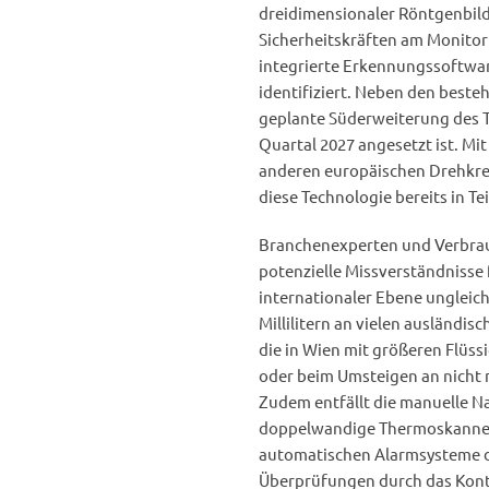
dreidimensionaler Röntgenbild
Sicherheitskräften am Monitor
integrierte Erkennungssoftware
identifiziert. Neben den beste
geplante Süderweiterung des T
Quartal 2027 angesetzt ist. Mi
anderen europäischen Drehkre
diese Technologie bereits in T
Branchenexperten und Verbrau
potenzielle Missverständnisse 
internationaler Ebene ungleic
Millilitern an vielen ausländis
die in Wien mit größeren Flüs
oder beim Umsteigen an nicht 
Zudem entfällt die manuelle N
doppelwandige Thermoskannen,
automatischen Alarmsysteme d
Überprüfungen durch das Kont