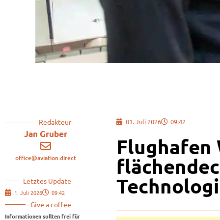
Redakteur
01. Juli 2026
09:42
Jan Gruber
Flughafen 
office@aviation.direct
flächendec
Technolog
Letztes Update
1. Juli 2026
09:42
Give a coffee
Informationen sollten frei für