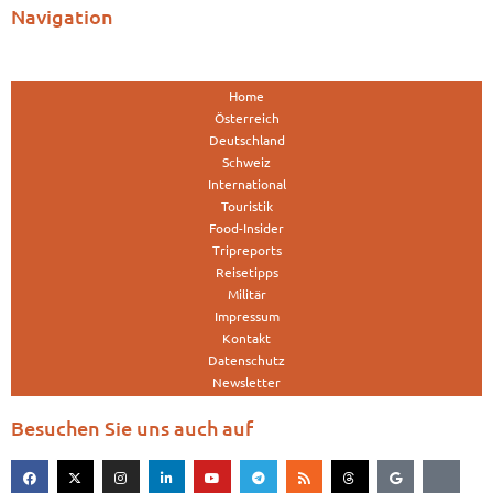
Navigation
Home
Österreich
Deutschland
Schweiz
International
Touristik
Food-Insider
Tripreports
Reisetipps
Militär
Impressum
Kontakt
Datenschutz
Newsletter
Besuchen Sie uns auch auf