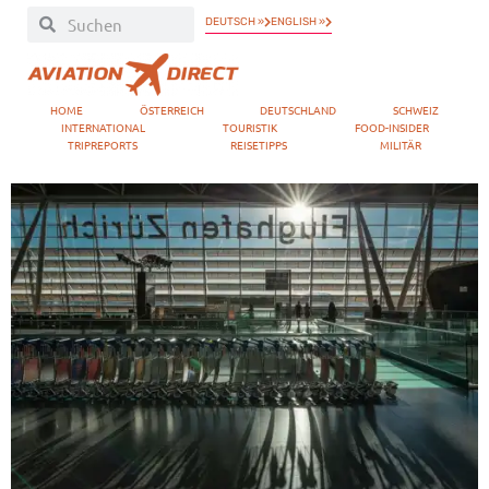
DEUTSCH »
ENGLISH »
HOME
ÖSTERREICH
DEUTSCHLAND
SCHWEIZ
INTERNATIONAL
TOURISTIK
FOOD-INSIDER
TRIPREPORTS
REISETIPPS
MILITÄR