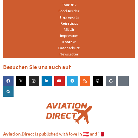
Touristik
Food-Insider
Tripreports
Reisetipps
Militär
Impressum
Kontakt
Datenschutz
Newsletter
Besuchen Sie uns auch auf
is published with love in
and
Aviation.Direct