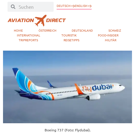
DEUTSCH »
ENGLISH »
HOME
ÖSTERREICH
DEUTSCHLAND
SCHWEIZ
INTERNATIONAL
TOURISTIK
FOOD-INSIDER
TRIPREPORTS
REISETIPPS
MILITÄR
Boeing 737 (Foto: Flydubai).