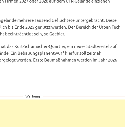
sten Firmen 2027 oder 2028 auf dem UTR-Gelände einziehen
ngelände mehrere Tausend Geflüchtete untergebracht. Diese
lich bis Ende 2025 genutzt werden. Der Bereich der Urban Tech
t beeinträchtigt sein, so Gaebler.
enat das Kurt-Schumacher-Quartier, ein neues Stadtviertel auf
nde. Ein Bebauungsplanentwurf hierfür soll zeitnah
 vorgelegt werden. Erste Baumaßnahmen werden im Jahr 2026
Werbung