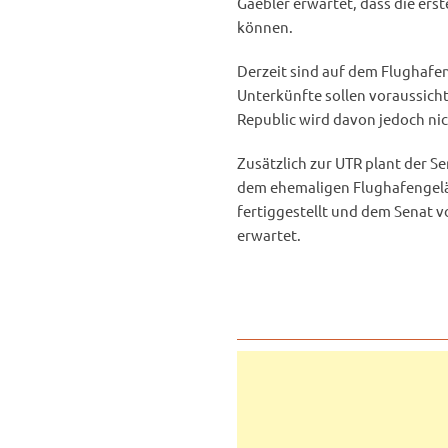
Gaebler erwartet, dass die er
können.
Derzeit sind auf dem Flughafe
Unterkünfte sollen voraussicht
Republic wird davon jedoch nich
Zusätzlich zur UTR plant der S
dem ehemaligen Flughafengelä
fertiggestellt und dem Senat
erwartet.