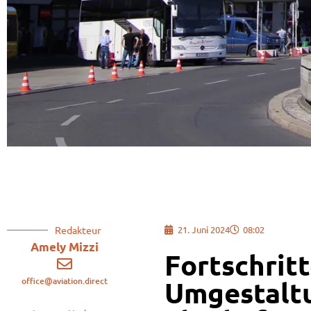
Redakteur
21. Juni 2024
08:02
Amely Mizzi
Fortschritt
office@aviation.direct
Umgestaltu