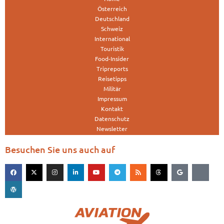
Österreich
Deutschland
Schweiz
International
Touristik
Food-Insider
Tripreports
Reisetipps
Militär
Impressum
Kontakt
Datenschutz
Newsletter
Besuchen Sie uns auch auf