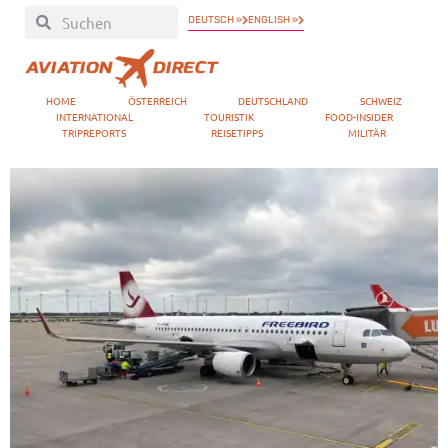
DEUTSCH »
ENGLISH »
HOME
ÖSTERREICH
DEUTSCHLAND
SCHWEIZ
INTERNATIONAL
TOURISTIK
FOOD-INSIDER
TRIPREPORTS
REISETIPPS
MILITÄR