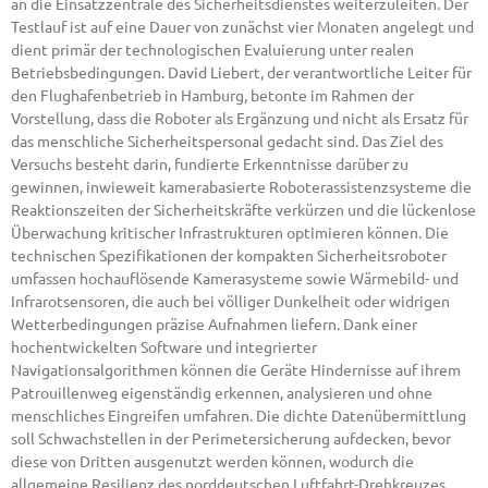
an die Einsatzzentrale des Sicherheitsdienstes weiterzuleiten. Der
Testlauf ist auf eine Dauer von zunächst vier Monaten angelegt und
dient primär der technologischen Evaluierung unter realen
Betriebsbedingungen. David Liebert, der verantwortliche Leiter für
den Flughafenbetrieb in Hamburg, betonte im Rahmen der
Vorstellung, dass die Roboter als Ergänzung und nicht als Ersatz für
das menschliche Sicherheitspersonal gedacht sind. Das Ziel des
Versuchs besteht darin, fundierte Erkenntnisse darüber zu
gewinnen, inwieweit kamerabasierte Roboterassistenzsysteme die
Reaktionszeiten der Sicherheitskräfte verkürzen und die lückenlose
Überwachung kritischer Infrastrukturen optimieren können. Die
technischen Spezifikationen der kompakten Sicherheitsroboter
umfassen hochauflösende Kamerasysteme sowie Wärmebild- und
Infrarotsensoren, die auch bei völliger Dunkelheit oder widrigen
Wetterbedingungen präzise Aufnahmen liefern. Dank einer
hochentwickelten Software und integrierter
Navigationsalgorithmen können die Geräte Hindernisse auf ihrem
Patrouillenweg eigenständig erkennen, analysieren und ohne
menschliches Eingreifen umfahren. Die dichte Datenübermittlung
soll Schwachstellen in der Perimetersicherung aufdecken, bevor
diese von Dritten ausgenutzt werden können, wodurch die
allgemeine Resilienz des norddeutschen Luftfahrt-Drehkreuzes