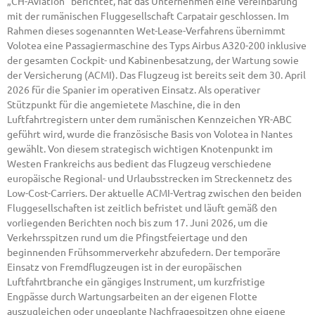
„CH-Aviation“ berichtet, hat das Unternehmen eine Vereinbarung
mit der rumänischen Fluggesellschaft Carpatair geschlossen. Im
Rahmen dieses sogenannten Wet-Lease-Verfahrens übernimmt
Volotea eine Passagiermaschine des Typs Airbus A320-200 inklusive
der gesamten Cockpit- und Kabinenbesatzung, der Wartung sowie
der Versicherung (ACMI). Das Flugzeug ist bereits seit dem 30. April
2026 für die Spanier im operativen Einsatz. Als operativer
Stützpunkt für die angemietete Maschine, die in den
Luftfahrtregistern unter dem rumänischen Kennzeichen YR-ABC
geführt wird, wurde die französische Basis von Volotea in Nantes
gewählt. Von diesem strategisch wichtigen Knotenpunkt im
Westen Frankreichs aus bedient das Flugzeug verschiedene
europäische Regional- und Urlaubsstrecken im Streckennetz des
Low-Cost-Carriers. Der aktuelle ACMI-Vertrag zwischen den beiden
Fluggesellschaften ist zeitlich befristet und läuft gemäß den
vorliegenden Berichten noch bis zum 17. Juni 2026, um die
Verkehrsspitzen rund um die Pfingstfeiertage und den
beginnenden Frühsommerverkehr abzufedern. Der temporäre
Einsatz von Fremdflugzeugen ist in der europäischen
Luftfahrtbranche ein gängiges Instrument, um kurzfristige
Engpässe durch Wartungsarbeiten an der eigenen Flotte
auszugleichen oder ungeplante Nachfragespitzen ohne eigene