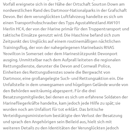
Vorfall ereignete sich in der Nähe der Ortschaft Sourton Down am
nordwestlichen Rand des Dartmoor-Nationalparks in der Grafschaft
Devon. Bei dem verunglückten Luftfahrzeug handelte es sich um
einen Transporthubschrauber des Typs AgustaWestland AW101
Merlin HC4, der von der Marine primär für den Truppentransport und
taktische Einsätze genutzt wird. Die Maschine befand sich zum
Zeitpunkt des Unglücks auf einem routinemäßigen nächtlichen
Trainingsflug, der von der nahegelegenen Marinebasis RNAS
Yeovilton in Somerset oder dem Marinestützpunkt Devonport
ausging. Unmittelbar nach dem Aufprall leiteten die regionalen
Rettungsdienste, darunter die Devon and Cornwall Police,
Einheiten des Rettungsdienstes sowie die Bergwacht von
Dartmoor, eine großangelegte Such- und Rettungsaktion ein. Die
Unfallstelle in dem unwegsamen und hügeligen Gelände wurde von
den Behörden weiträumig abgesperrt. Für die drei
Besatzungsmitglieder, bei denen es sich um erfahrene Soldaten der
Marinefliegerkräfte handelte, kam jedoch jede Hilfe zu spät; sie
wurden noch am Unfallort für tot erklärt. Das britische
Verteidigungsministerium bestätigte den Verlust der Besatzung
und sprach den Angehörigen sein Beileid aus, hielt sich mit
weiteren Details zu den Identitäten der Verunglückten jedoch