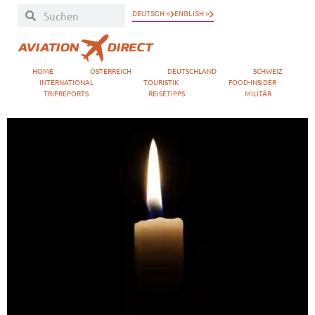
DEUTSCH »
ENGLISH »
HOME
ÖSTERREICH
DEUTSCHLAND
SCHWEIZ
INTERNATIONAL
TOURISTIK
FOOD-INSIDER
TRIPREPORTS
REISETIPPS
MILITÄR