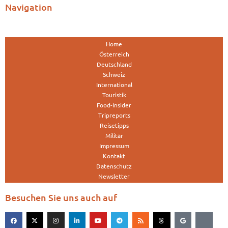
Navigation
Home
Österreich
Deutschland
Schweiz
International
Touristik
Food-Insider
Tripreports
Reisetipps
Militär
Impressum
Kontakt
Datenschutz
Newsletter
Besuchen Sie uns auch auf