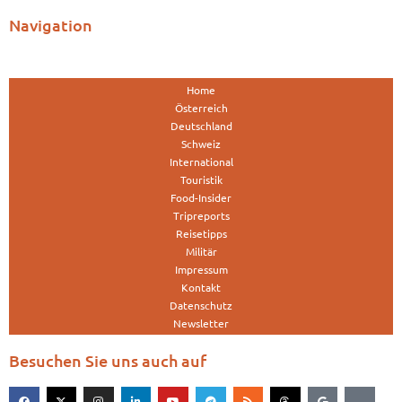
Navigation
Home
Österreich
Deutschland
Schweiz
International
Touristik
Food-Insider
Tripreports
Reisetipps
Militär
Impressum
Kontakt
Datenschutz
Newsletter
Besuchen Sie uns auch auf