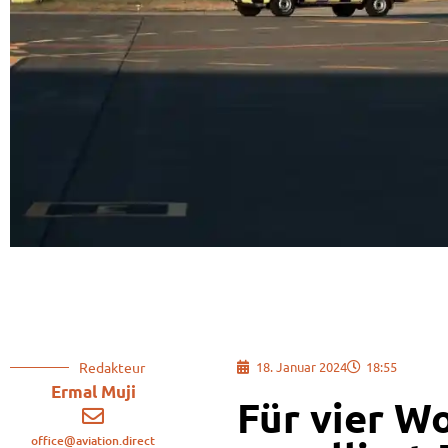
Redakteur
18. Januar 2024
18:55
Ermal Muji
Für vier W
office@aviation.direct