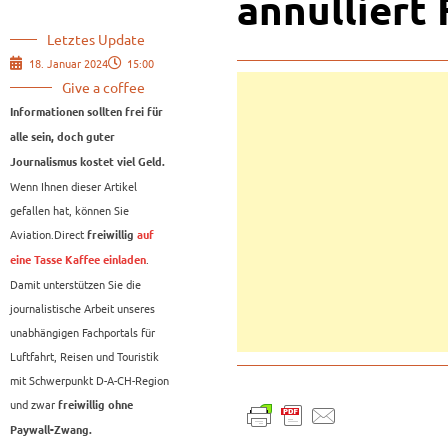
annulliert 
Letztes Update
18. Januar 2024
15:00
Give a coffee
Informationen sollten frei für
alle sein, doch guter
Journalismus kostet viel Geld.
Wenn Ihnen dieser Artikel
gefallen hat, können Sie
Aviation.Direct
freiwillig
auf
.
eine Tasse Kaffee einladen
Damit unterstützen Sie die
journalistische Arbeit unseres
unabhängigen Fachportals für
Luftfahrt, Reisen und Touristik
mit Schwerpunkt D-A-CH-Region
und zwar
freiwillig ohne
Paywall-Zwang.