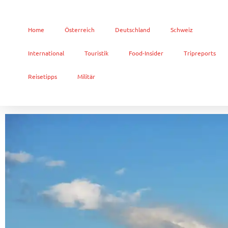
Home
Österreich
Deutschland
Schweiz
International
Touristik
Food-Insider
Tripreports
Reisetipps
Militär