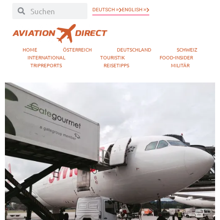
DEUTSCH »
ENGLISH »
HOME
ÖSTERREICH
DEUTSCHLAND
SCHWEIZ
INTERNATIONAL
TOURISTIK
FOOD-INSIDER
TRIPREPORTS
REISETIPPS
MILITÄR