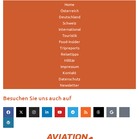
Home
Österreich
Deutschland
Schweiz
International
Touristik
Food-Insider
Tripreports
Reisetipps
Militär
Impressum
Kontakt
Datenschutz
Newsletter
Besuchen Sie uns auch auf