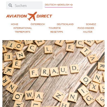
DEUTSCH »
ENGLISH »
HOME
ÖSTERREICH
DEUTSCHLAND
SCHWEIZ
INTERNATIONAL
TOURISTIK
FOOD-INSIDER
TRIPREPORTS
REISETIPPS
MILITÄR