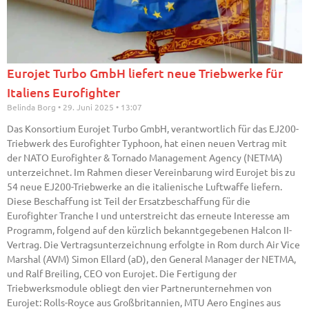
Eurojet Turbo GmbH liefert neue Triebwerke für
Italiens Eurofighter
Belinda Borg
29. Juni 2025
13:07
Das Konsortium Eurojet Turbo GmbH, verantwortlich für das EJ200-
Triebwerk des Eurofighter Typhoon, hat einen neuen Vertrag mit
der NATO Eurofighter & Tornado Management Agency (NETMA)
unterzeichnet. Im Rahmen dieser Vereinbarung wird Eurojet bis zu
54 neue EJ200-Triebwerke an die italienische Luftwaffe liefern.
Diese Beschaffung ist Teil der Ersatzbeschaffung für die
Eurofighter Tranche I und unterstreicht das erneute Interesse am
Programm, folgend auf den kürzlich bekanntgegebenen Halcon II-
Vertrag. Die Vertragsunterzeichnung erfolgte in Rom durch Air Vice
Marshal (AVM) Simon Ellard (aD), den General Manager der NETMA,
und Ralf Breiling, CEO von Eurojet. Die Fertigung der
Triebwerksmodule obliegt den vier Partnerunternehmen von
Eurojet: Rolls-Royce aus Großbritannien, MTU Aero Engines aus