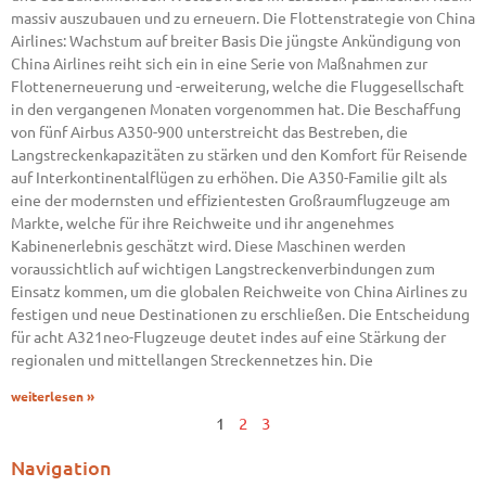
massiv auszubauen und zu erneuern. Die Flottenstrategie von China
Airlines: Wachstum auf breiter Basis Die jüngste Ankündigung von
China Airlines reiht sich ein in eine Serie von Maßnahmen zur
Flottenerneuerung und -erweiterung, welche die Fluggesellschaft
in den vergangenen Monaten vorgenommen hat. Die Beschaffung
von fünf Airbus A350-900 unterstreicht das Bestreben, die
Langstreckenkapazitäten zu stärken und den Komfort für Reisende
auf Interkontinentalflügen zu erhöhen. Die A350-Familie gilt als
eine der modernsten und effizientesten Großraumflugzeuge am
Markte, welche für ihre Reichweite und ihr angenehmes
Kabinenerlebnis geschätzt wird. Diese Maschinen werden
voraussichtlich auf wichtigen Langstreckenverbindungen zum
Einsatz kommen, um die globalen Reichweite von China Airlines zu
festigen und neue Destinationen zu erschließen. Die Entscheidung
für acht A321neo-Flugzeuge deutet indes auf eine Stärkung der
regionalen und mittellangen Streckennetzes hin. Die
weiterlesen »
1
2
3
Navigation