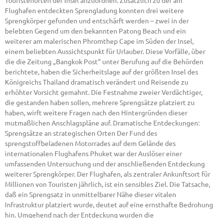
Touristenorten der Insel anzuordnen. Zusätzlich zu der am
Flughafen entdeckten Sprengladung konnten drei weitere
Sprengkörper gefunden und entschärft werden – zwei in der
belebten Gegend um den bekannten Patong Beach und ein
weiterer am malerischen Phromthep Cape im Süden der Insel,
einem beliebten Aussichtspunkt für Urlauber. Diese Vorfälle, über
die die Zeitung „Bangkok Post“ unter Berufung auf die Behörden
berichtete, haben die Sicherheitslage auf der größten Insel des
Königreichs Thailand dramatisch verändert und Reisende zu
erhöhter Vorsicht gemahnt. Die Festnahme zweier Verdächtiger,
die gestanden haben sollen, mehrere Sprengsätze platziert zu
haben, wirft weitere Fragen nach den Hintergründen dieser
mutmaßlichen Anschlagspläne auf. Dramatische Entdeckungen:
Sprengsätze an strategischen Orten Der Fund des
sprengstoffbeladenen Motorrades auf dem Gelände des
internationalen Flughafens Phuket war der Auslöser einer
umfassenden Untersuchung und der anschließenden Entdeckung
weiterer Sprengkörper. Der Flughafen, als zentraler Ankunftsort für
Millionen von Touristen jährlich, ist ein sensibles Ziel. Die Tatsache,
daß ein Sprengsatz in unmittelbarer Nähe dieser vitalen
Infrastruktur platziert wurde, deutet auf eine ernsthafte Bedrohung
hin. Umgehend nach der Entdeckung wurden die