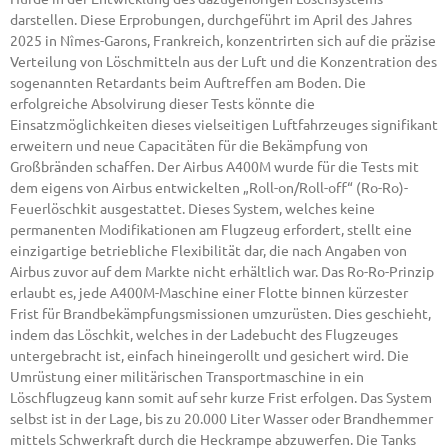
darstellen. Diese Erprobungen, durchgeführt im April des Jahres
2025 in Nîmes-Garons, Frankreich, konzentrirten sich auf die präzise
Verteilung von Löschmitteln aus der Luft und die Konzentration des
sogenannten Retardants beim Auftreffen am Boden. Die
erfolgreiche Absolvirung dieser Tests könnte die
Einsatzmöglichkeiten dieses vielseitigen Luftfahrzeuges signifikant
erweitern und neue Capacitäten für die Bekämpfung von
Großbränden schaffen. Der Airbus A400M wurde für die Tests mit
dem eigens von Airbus entwickelten „Roll-on/Roll-off“ (Ro-Ro)-
Feuerlöschkit ausgestattet. Dieses System, welches keine
permanenten Modifikationen am Flugzeug erfordert, stellt eine
einzigartige betriebliche Flexibilität dar, die nach Angaben von
Airbus zuvor auf dem Markte nicht erhältlich war. Das Ro-Ro-Prinzip
erlaubt es, jede A400M-Maschine einer Flotte binnen kürzester
Frist für Brandbekämpfungsmissionen umzurüsten. Dies geschieht,
indem das Löschkit, welches in der Ladebucht des Flugzeuges
untergebracht ist, einfach hineingerollt und gesichert wird. Die
Umrüstung einer militärischen Transportmaschine in ein
Löschflugzeug kann somit auf sehr kurze Frist erfolgen. Das System
selbst ist in der Lage, bis zu 20.000 Liter Wasser oder Brandhemmer
mittels Schwerkraft durch die Heckrampe abzuwerfen. Die Tanks