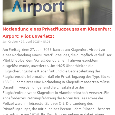
Notlandung eines Privatflugzeuges am Klagenfurt
Airport: Pilot unverletzt
Jan Gruber
29. Juni 2025
15:06
Am Freitag, dem 27. Juni 2025, kam es am Klagenfurt Airport zu
einer Notlandung eines Privatflugzeuges, die glimpflich verlief. Der
Pilot blieb bei dem Vorfall, der durch ein Fahrwerksproblem
ausgelöst wurde, unverletzt. Um 14:25 Uhr erhielten die
Flugsicherungsstelle Klagenfurt und die Betriebsleitung des
Flughafens die Information, daß ein Privatflugzeug des Typs Bücker
133 C Jungmeister eine Notlandung in Klagenfurt ansetzen müsse.
Daraufhin wurden umgehend die Einsatzkräfte der
Flughafenfeuerwehr Klagenfurt in Alarmbereitschaft versetzt. Ein
angefordertes Rettungsfahrzeug des Roten Kreuzes sowie die
Polizei waren in kürzester Zeit vor Ort. Die Landung des
Privatflugzeuges, das mit nur einer Person – dem Piloten – besetzt
war, erfolgte um 14:59 Uhr. Dem Piloten gelang es dabei, einen