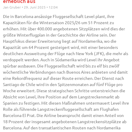
erheblich aus
Jan Gruber
29. Juni 2025
12:04
Die in Barcelona ansässige Fluggesellschaft Level plant, ihre
Kapazitäten für die Wintersaison 2025/26 um 51 Prozent zu
erhöhen. Mit über 400.000 angebotenen Sitzplätzen wird dies der
größte Winterflugplan in der Geschichte der Airline sein. Der
Hauptfokus dieser Erweiterung liegt auf Nordamerika, wo die
Kapazität um 64 Prozent gesteigert wird, mit einer besonders
deutlichen Ausweitung der Flüge nach New York (JFK), die mehr als
verdoppelt werden. Auch in Südamerika wird Level ihr Angebot
spürbar ausbauen. Die Fluggesellschaft wird bis zu elf bis zwölf
wöchentliche Verbindungen nach Buenos Aires anbieten und damit
eine Rekordfrequenz auf dieser Route erreichen. Der Dienst nach
Santiago de Chile wird in den Spitzenmonaten auf fünf Flüge pro
Woche erweitert. Diese strategischen Schritte unterstreichen die
Absicht von Level, ihre Position auf dem Langstreckenmarkt ab
Spanien zu festigen. Mit diesen Maßnahmen untermauert Level ihre
Rolle als führende Langstreckenfluggesellschaft am Flughafen
Barcelona El Prat. Die Airline beansprucht damit einen Anteil von
18 Prozent der insgesamt angebotenen Langstreckensitzplätze ab
Barcelona. Auf den transatlantischen Routen nach Nordamerika