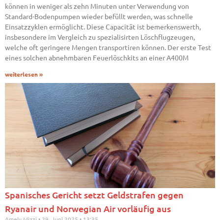
können in weniger als zehn Minuten unter Verwendung von
Standard-Bodenpumpen wieder befüllt werden, was schnelle
Einsatzzyklen ermöglicht. Diese Capacität ist bemerkenswerth,
insbesondere im Vergleich zu spezialisirten Löschflugzeugen,
welche oft geringere Mengen transportiren können. Der erste Test
eines solchen abnehmbaren Feuerlöschkits an einer A400M
weiterlesen »
Spanisches Gericht setzt Geldstrafen gegen
Ryanair und Norwegian Air vorläufig aus
Amely Mizzi
29. Juni 2025
13:35