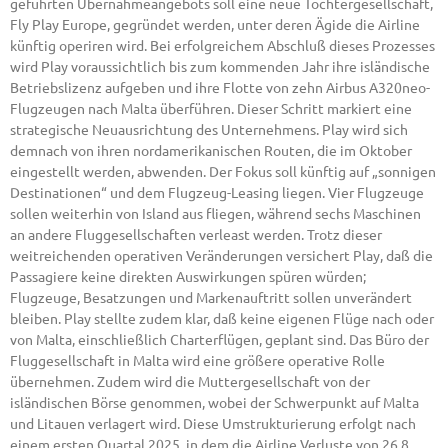
geführten Übernahmeangebots soll eine neue Tochtergesellschaft,
Fly Play Europe, gegründet werden, unter deren Ägide die Airline
künftig operiren wird. Bei erfolgreichem Abschluß dieses Prozesses
wird Play voraussichtlich bis zum kommenden Jahr ihre isländische
Betriebslizenz aufgeben und ihre Flotte von zehn Airbus A320neo-
Flugzeugen nach Malta überführen. Dieser Schritt markiert eine
strategische Neuausrichtung des Unternehmens. Play wird sich
demnach von ihren nordamerikanischen Routen, die im Oktober
eingestellt werden, abwenden. Der Fokus soll künftig auf „sonnigen
Destinationen“ und dem Flugzeug-Leasing liegen. Vier Flugzeuge
sollen weiterhin von Island aus fliegen, während sechs Maschinen
an andere Fluggesellschaften verleast werden. Trotz dieser
weitreichenden operativen Veränderungen versichert Play, daß die
Passagiere keine direkten Auswirkungen spüren würden;
Flugzeuge, Besatzungen und Markenauftritt sollen unverändert
bleiben. Play stellte zudem klar, daß keine eigenen Flüge nach oder
von Malta, einschließlich Charterflügen, geplant sind. Das Büro der
Fluggesellschaft in Malta wird eine größere operative Rolle
übernehmen. Zudem wird die Muttergesellschaft von der
isländischen Börse genommen, wobei der Schwerpunkt auf Malta
und Litauen verlagert wird. Diese Umstrukturierung erfolgt nach
einem ersten Quartal 2025, in dem die Airline Verluste von 26,8