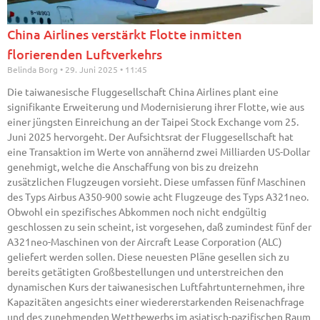
China Airlines verstärkt Flotte inmitten
florierenden Luftverkehrs
Belinda Borg
29. Juni 2025
11:45
Die taiwanesische Fluggesellschaft China Airlines plant eine
signifikante Erweiterung und Modernisierung ihrer Flotte, wie aus
einer jüngsten Einreichung an der Taipei Stock Exchange vom 25.
Juni 2025 hervorgeht. Der Aufsichtsrat der Fluggesellschaft hat
eine Transaktion im Werte von annähernd zwei Milliarden US-Dollar
genehmigt, welche die Anschaffung von bis zu dreizehn
zusätzlichen Flugzeugen vorsieht. Diese umfassen fünf Maschinen
des Typs Airbus A350-900 sowie acht Flugzeuge des Typs A321neo.
Obwohl ein spezifisches Abkommen noch nicht endgültig
geschlossen zu sein scheint, ist vorgesehen, daß zumindest fünf der
A321neo-Maschinen von der Aircraft Lease Corporation (ALC)
geliefert werden sollen. Diese neuesten Pläne gesellen sich zu
bereits getätigten Großbestellungen und unterstreichen den
dynamischen Kurs der taiwanesischen Luftfahrtunternehmen, ihre
Kapazitäten angesichts einer wiedererstarkenden Reisenachfrage
und des zunehmenden Wettbewerbs im asiatisch-pazifischen Raum