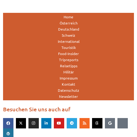
Home
Österreich
Deutschland
Schweiz
International
Touristik
Food-Insider
Tripreports
Reisetipps
Militär
Impressum
Kontakt
Datenschutz
Newsletter
Besuchen Sie uns auch auf