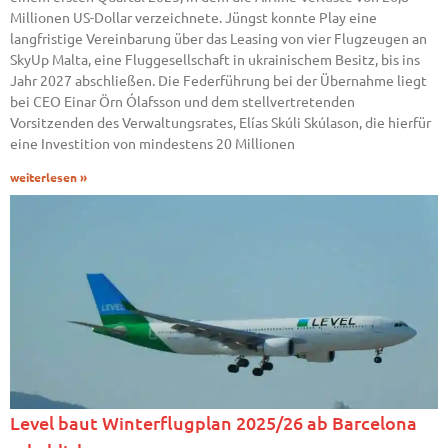
Millionen US-Dollar verzeichnete. Jüngst konnte Play eine
langfristige Vereinbarung über das Leasing von vier Flugzeugen an
SkyUp Malta, eine Fluggesellschaft in ukrainischem Besitz, bis ins
Jahr 2027 abschließen. Die Federführung bei der Übernahme liegt
bei CEO Einar Örn Ólafsson und dem stellvertretenden
Vorsitzenden des Verwaltungsrates, Elías Skúli Skúlason, die hierfür
eine Investition von mindestens 20 Millionen
weiterlesen »
Level baut Winterflugplan 2025/26 ab Barcelona