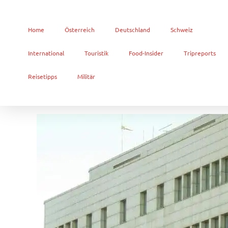
Home
Österreich
Deutschland
Schweiz
International
Touristik
Food-Insider
Tripreports
Reisetipps
Militär