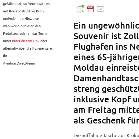
gefallen hat, so freuen wir uns
auf Ihre konstruktive Kritik
und/oder Ihre Hinweise
Ein ungewöhnlic
wahlweise direkt an den
Souvenir ist Zo
Redakteur oder an das Team
unter
unter diesem Link
oder
Flughafen ins N
alternativ über die Kommentare.
eines 65-jährig
Ihr
Aviation.Direct-Team
Moldau einreist
Damenhandtasch
streng geschütz
inklusive Kopf u
am Freitag mitte
als Geschenk fü
Die auffällige Tasche aus Kro