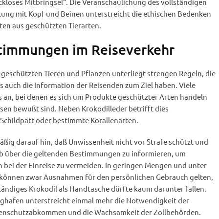
kloses Mitbringsel“. Die Veranschaulichung des vollständigen
itung mit Kopf und Beinen unterstreicht die ethischen Bedenken
n aus geschützten Tierarten.
timmungen im Reiseverkehr
geschützten Tieren und Pflanzen unterliegt strengen Regeln, die
s auch die Information der Reisenden zum Ziel haben. Viele
s an, bei denen es sich um Produkte geschützter Arten handeln
sen bewußt sind. Neben Krokodilleder betrifft dies
 Schildpatt oder bestimmte Korallenarten.
äßig darauf hin, daß Unwissenheit nicht vor Strafe schützt und
ab über die geltenden Bestimmungen zu informieren, um
ei der Einreise zu vermeiden. In geringen Mengen und unter
önnen zwar Ausnahmen für den persönlichen Gebrauch gelten,
tändiges Krokodil als Handtasche dürfte kaum darunter fallen.
ughafen unterstreicht einmal mehr die Notwendigkeit der
rtenschutzabkommen und die Wachsamkeit der Zollbehörden.