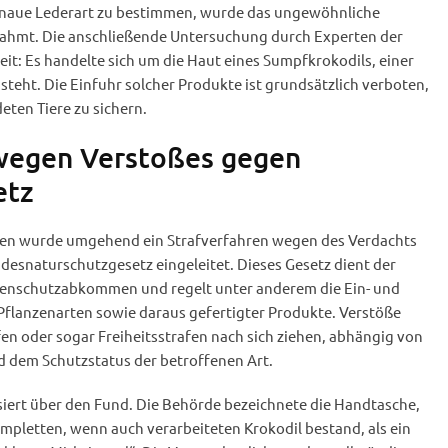
enaue Lederart zu bestimmen, wurde das ungewöhnliche
ahmt. Die anschließende Untersuchung durch Experten der
eit: Es handelte sich um die Haut eines Sumpfkrokodils, einer
steht. Die Einfuhr solcher Produkte ist grundsätzlich verboten,
ten Tiere zu sichern.
 wegen Verstoßes gegen
etz
den wurde umgehend ein Strafverfahren wegen des Verdachts
desnaturschutzgesetz eingeleitet. Dieses Gesetz dient der
tenschutzabkommen und regelt unter anderem die Ein- und
Pflanzenarten sowie daraus gefertigter Produkte. Verstöße
en oder sogar Freiheitsstrafen nach sich ziehen, abhängig von
 dem Schutzstatus der betroffenen Art.
siert über den Fund. Die Behörde bezeichnete die Handtasche,
ompletten, wenn auch verarbeiteten Krokodil bestand, als ein