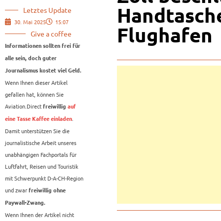
Handtasche
Letztes Update
30. Mai 2025
15:07
Flughafen
Give a coffee
Informationen sollten frei für
alle sein, doch guter
Journalismus kostet viel Geld.
Wenn Ihnen dieser Artikel
gefallen hat, können Sie
Aviation.Direct
freiwillig
auf
.
eine Tasse Kaffee einladen
Damit unterstützen Sie die
journalistische Arbeit unseres
unabhängigen Fachportals für
Luftfahrt, Reisen und Touristik
mit Schwerpunkt D-A-CH-Region
und zwar
freiwillig ohne
Paywall-Zwang.
Wenn Ihnen der Artikel nicht